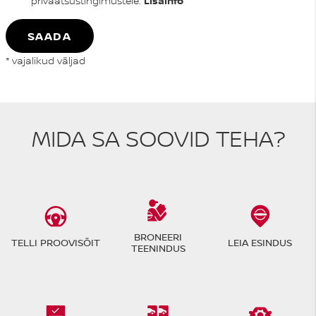
privaatsustingimustele.
Lisainfo
SAADA
* vajalikud väljad
MIDA SA SOOVID TEHA?
BRONEERI
TELLI PROOVISÕIT
LEIA ESINDUS
TEENINDUS