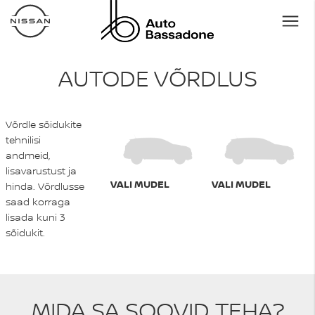
AUTODE VÕRDLUS
Võrdle sõidukite
tehnilisi
andmeid,
lisavarustust ja
VALI MUDEL
VALI MUDEL
hinda. Võrdlusse
saad korraga
lisada kuni 3
sõidukit.
MIDA SA SOOVID TEHA?